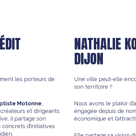
ÉDIT
NATHALIE K
DIJON
ent les porteurs de
Une ville peut-elle enc
son territoire ?
ptiste Motonne
,
Nous avons le plaisir d’a
créateurs et dirigeants
engagée depuis de no
ive, il partage son
économique et l’attracti
concrets d’initiatives
dien.
Elle partage sa vision d