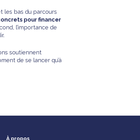
et les bas du parcours
concrets pour financer
econd, l’importance de
r.
ons soutiennent
oment de se lancer qu’à
À propos