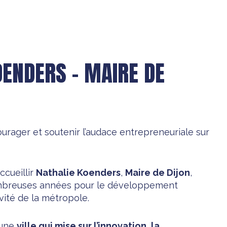
OENDERS – MAIRE DE
ourager et soutenir l’audace entrepreneuriale sur
ccueillir
Nathalie Koenders
,
Maire de Dijon
,
mbreuses années pour le développement
vité de la métropole.
’une
ville qui mise sur l’innovation, la